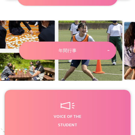
年間行事
VOICE OF THE
STUDENT