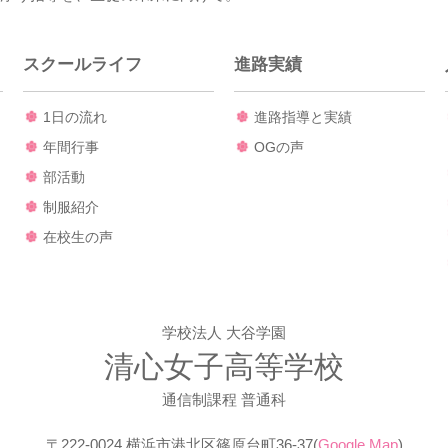
スクールライフ
進路実績
1日の流れ
進路指導と実績
年間行事
OGの声
部活動
制服紹介
在校生の声
学校法人 大谷学園
清心女子高等学校
通信制課程 普通科
〒222-0024 横浜市港北区篠原台町36-37(
Google Map
)